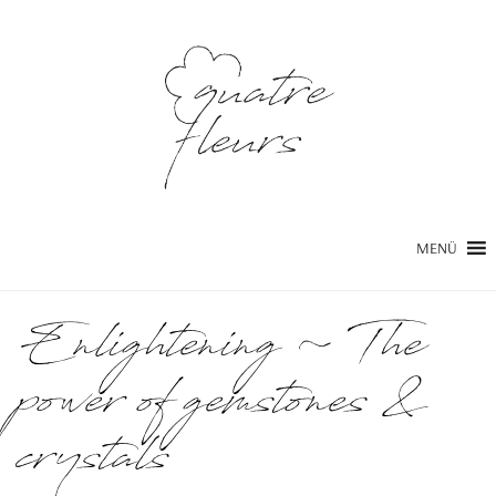
MENÜ
Enlightening ~ The
power of gemstones &
crystals