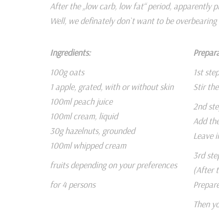
After the „low carb, low fat“ period, apparently 
Well, we definately don`t want to be overbearing 
Ingredients:
Prepara
100g oats
1st ste
1 apple, grated, with or without skin
Stir th
100ml peach juice
2nd ste
100ml cream, liquid
Add the
30g hazelnuts, grounded
Leave i
100ml whipped cream
3rd ste
fruits depending on your preferences
(After 
for 4 persons
Prepare
Then yo