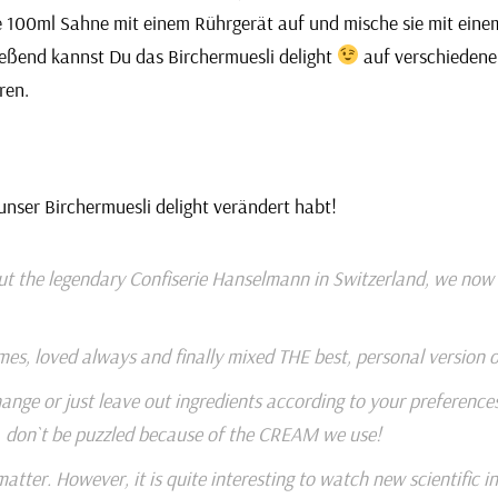
 100ml Sahne mit einem Rührgerät auf und mische sie mit einem
eßend kannst Du das Birchermuesli delight
auf verschiedene
ren.
unser Birchermuesli delight verändert habt!
t the legendary
Confiserie Hanselmann
in Switzerland, we now p
s, loved always and finally mixed THE best, personal version of
ge or just leave out ingredients according to your preferences.
, don`t be puzzled because of the CREAM we use!
tter. However, it is quite interesting to watch new scientific 