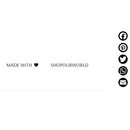
Face
Pinte
MADE WITH
SHOPOURWORLD
Twitt
What
Email