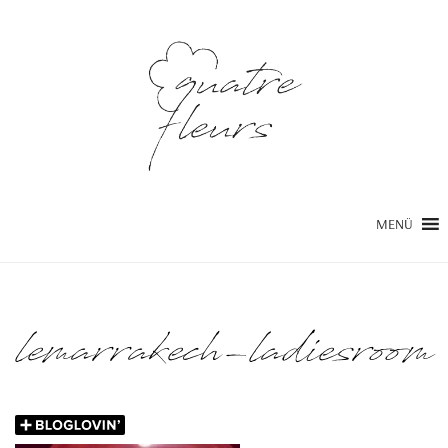
MENÜ
lemarrakech-ladiesroom