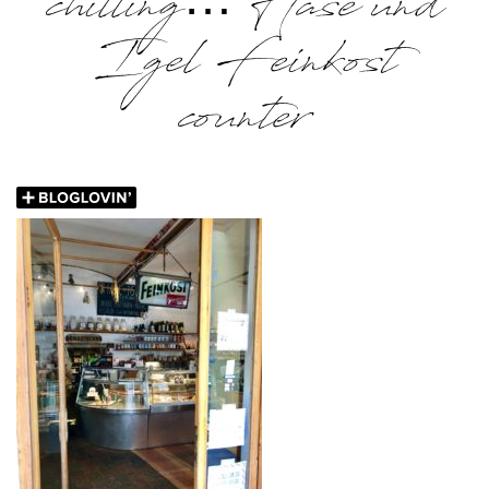
chilling… Hase und
Igel Feinkost
counter