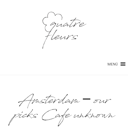
MENÜ
Amsterdam – our
picks Cafe unknown