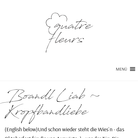
MENÜ
Boandl Liab ~
Kropfbandliebe
(English below)Und schon wieder steht die Wies`n - das